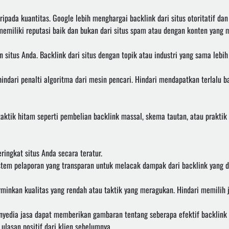
ripada kuantitas. Google lebih menghargai backlink dari situs otoritatif da
 memiliki reputasi baik dan bukan dari situs spam atau dengan konten yang
 situs Anda. Backlink dari situs dengan topik atau industri yang sama lebih
hindari penalti algoritma dari mesin pencari. Hindari mendapatkan terlalu
aktik hitam seperti pembelian backlink massal, skema tautan, atau prakti
ringkat situs Anda secara teratur.
stem pelaporan yang transparan untuk melacak dampak dari backlink yang d
inkan kualitas yang rendah atau taktik yang meragukan. Hindari memilih j
nyedia jasa dapat memberikan gambaran tentang seberapa efektif backlink
ulasan positif dari klien sebelumnya.