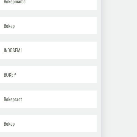
Bokepmama
Bokep
INDOSEMI
BOKEP
Bokepcrot
Bokep