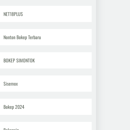
NET18PLUS
Nonton Bokep Terbaru
BOKEP SIMONTOK
Sisemox
Bokep 2024