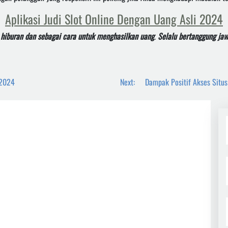
Aplikasi Judi Slot Online Dengan Uang Asli 2024
 hiburan dan sebagai cara untuk menghasilkan uang
.
Selalu bertanggung jaw
 2024
Next:
Dampak Positif Akses Situ