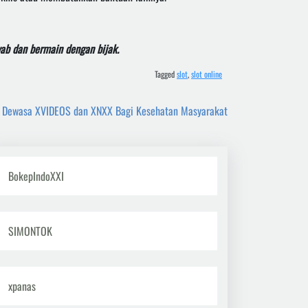
ab dan bermain dengan bijak.
Tagged
slot
,
slot online
s Dewasa XVIDEOS dan XNXX Bagi Kesehatan Masyarakat
BokepIndoXXI
SIMONTOK
xpanas