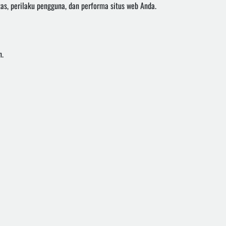
tas, perilaku pengguna, dan performa situs web Anda.
n.