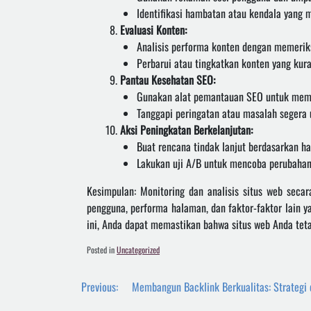
Identifikasi hambatan atau kendala yang
Evaluasi Konten:
Analisis performa konten dengan memeriksa
Perbarui atau tingkatkan konten yang kura
Pantau Kesehatan SEO:
Gunakan alat pemantauan SEO untuk memeri
Tanggapi peringatan atau masalah segera
Aksi Peningkatan Berkelanjutan:
Buat rencana tindak lanjut berdasarkan has
Lakukan uji A/B untuk mencoba perubahan
Kesimpulan: Monitoring dan analisis situs web sec
pengguna, performa halaman, dan faktor-faktor lain 
ini, Anda dapat memastikan bahwa situs web Anda tetap
Posted in
Uncategorized
Post
Previous:
Membangun Backlink Berkualitas: Strategi 
navigation