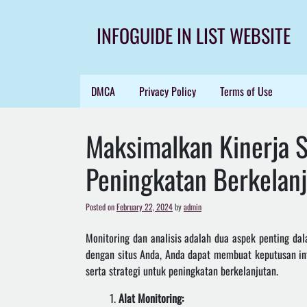
Skip
to
INFOGUIDE IN LIST WEBSITE
content
DMCA
Privacy Policy
Terms of Use
Maksimalkan Kinerja S
Peningkatan Berkelan
Posted on
February 22, 2024
by
admin
Monitoring dan analisis adalah dua aspek penting 
dengan situs Anda, Anda dapat membuat keputusan inf
serta strategi untuk peningkatan berkelanjutan.
Alat Monitoring: