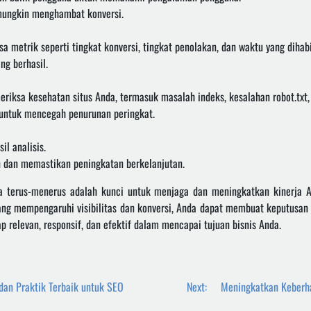
 mungkin menghambat konversi.
 metrik seperti tingkat konversi, tingkat penolakan, dan waktu yang dihab
ng berhasil.
ksa kesehatan situs Anda, termasuk masalah indeks, kesalahan robot.txt,
 untuk mencegah penurunan peringkat.
il analisis.
 dan memastikan peningkatan berkelanjutan.
ara terus-menerus adalah kunci untuk menjaga dan meningkatkan kinerj
yang mempengaruhi visibilitas dan konversi, Anda dapat membuat keputusan
 relevan, responsif, dan efektif dalam mencapai tujuan bisnis Anda.
dan Praktik Terbaik untuk SEO
Next:
Meningkatkan Keberha