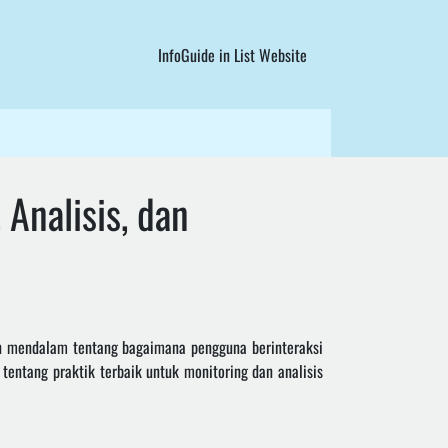
InfoGuide in List Website
Analisis, dan
n mendalam tentang bagaimana pengguna berinteraksi
entang praktik terbaik untuk monitoring dan analisis