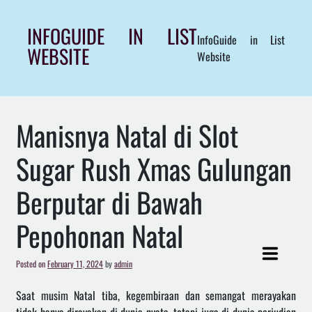
Skip
to
INFOGUIDE IN LIST
InfoGuide in List
content
WEBSITE
Website
Manisnya Natal di Slot
Sugar Rush Xmas Gulungan
Berputar di Bawah
Pepohonan Natal
Posted on
February 11, 2024
by
admin
Saat musim Natal tiba, kegembiraan dan semangat merayakan