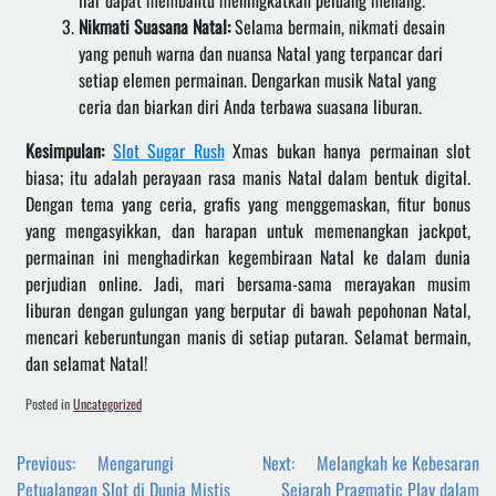
liar dapat membantu meningkatkan peluang menang.
Nikmati Suasana Natal:
Selama bermain, nikmati desain
yang penuh warna dan nuansa Natal yang terpancar dari
setiap elemen permainan. Dengarkan musik Natal yang
ceria dan biarkan diri Anda terbawa suasana liburan.
Kesimpulan:
Slot Sugar Rush
Xmas bukan hanya permainan slot
biasa; itu adalah perayaan rasa manis Natal dalam bentuk digital.
Dengan tema yang ceria, grafis yang menggemaskan, fitur bonus
yang mengasyikkan, dan harapan untuk memenangkan jackpot,
permainan ini menghadirkan kegembiraan Natal ke dalam dunia
perjudian online. Jadi, mari bersama-sama merayakan musim
liburan dengan gulungan yang berputar di bawah pepohonan Natal,
mencari keberuntungan manis di setiap putaran. Selamat bermain,
dan selamat Natal!
Posted in
Uncategorized
Post
Previous:
Mengarungi
Next:
Melangkah ke Kebesaran
navigation
Petualangan Slot di Dunia Mistis
Sejarah Pragmatic Play dalam