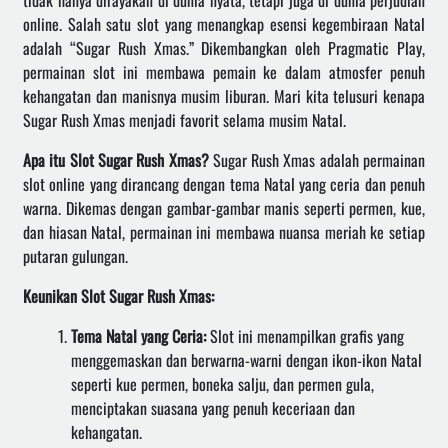
tidak hanya dirayakan di dunia nyata, tetapi juga di dunia perjudian
online. Salah satu slot yang menangkap esensi kegembiraan Natal
adalah “Sugar Rush Xmas.” Dikembangkan oleh Pragmatic Play,
permainan slot ini membawa pemain ke dalam atmosfer penuh
kehangatan dan manisnya musim liburan. Mari kita telusuri kenapa
Sugar Rush Xmas menjadi favorit selama musim Natal.
Apa itu Slot Sugar Rush Xmas?
Sugar Rush Xmas adalah permainan
slot online yang dirancang dengan tema Natal yang ceria dan penuh
warna. Dikemas dengan gambar-gambar manis seperti permen, kue,
dan hiasan Natal, permainan ini membawa nuansa meriah ke setiap
putaran gulungan.
Keunikan Slot Sugar Rush Xmas:
Tema Natal yang Ceria:
Slot ini menampilkan grafis yang
menggemaskan dan berwarna-warni dengan ikon-ikon Natal
seperti kue permen, boneka salju, dan permen gula,
menciptakan suasana yang penuh keceriaan dan
kehangatan.