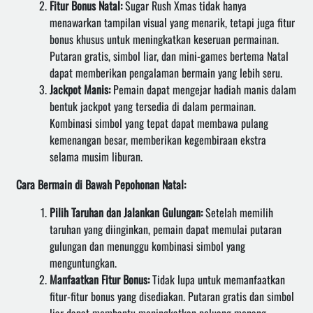
Fitur Bonus Natal:
Sugar Rush Xmas tidak hanya
menawarkan tampilan visual yang menarik, tetapi juga fitur
bonus khusus untuk meningkatkan keseruan permainan.
Putaran gratis, simbol liar, dan mini-games bertema Natal
dapat memberikan pengalaman bermain yang lebih seru.
Jackpot Manis:
Pemain dapat mengejar hadiah manis dalam
bentuk jackpot yang tersedia di dalam permainan.
Kombinasi simbol yang tepat dapat membawa pulang
kemenangan besar, memberikan kegembiraan ekstra
selama musim liburan.
Cara Bermain di Bawah Pepohonan Natal:
Pilih Taruhan dan Jalankan Gulungan:
Setelah memilih
taruhan yang diinginkan, pemain dapat memulai putaran
gulungan dan menunggu kombinasi simbol yang
menguntungkan.
Manfaatkan Fitur Bonus:
Tidak lupa untuk memanfaatkan
fitur-fitur bonus yang disediakan. Putaran gratis dan simbol