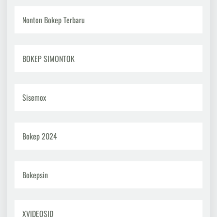
Nonton Bokep Terbaru
BOKEP SIMONTOK
Sisemox
Bokep 2024
Bokepsin
XVIDEOSID