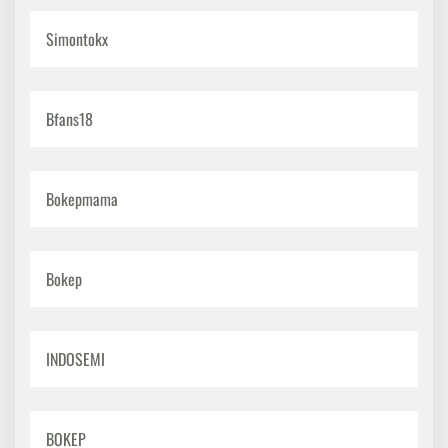
Simontokx
Bfans18
Bokepmama
Bokep
INDOSEMI
BOKEP