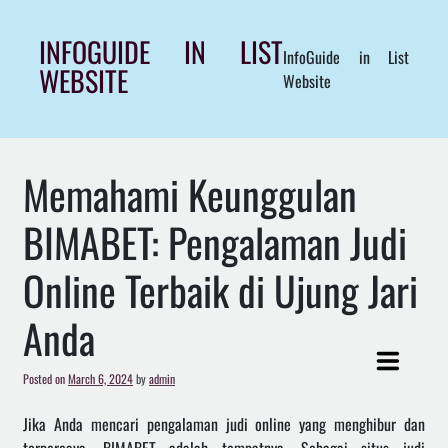
Skip
to
INFOGUIDE IN LIST
InfoGuide in List
content
WEBSITE
Website
Memahami Keunggulan
BIMABET: Pengalaman Judi
Online Terbaik di Ujung Jari
Anda
Posted on
March 6, 2024
by
admin
Jika Anda mencari pengalaman judi online yang menghibur dan