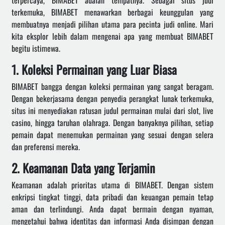
terpercaya, BIMABET adalah tempatnya. Sebagai situs judi
terkemuka, BIMABET menawarkan berbagai keunggulan yang
membuatnya menjadi pilihan utama para pecinta judi online. Mari
kita eksplor lebih dalam mengenai apa yang membuat BIMABET
begitu istimewa.
1. Koleksi Permainan yang Luar Biasa
BIMABET bangga dengan koleksi permainan yang sangat beragam.
Dengan bekerjasama dengan penyedia perangkat lunak terkemuka,
situs ini menyediakan ratusan judul permainan mulai dari slot, live
casino, hingga taruhan olahraga. Dengan banyaknya pilihan, setiap
pemain dapat menemukan permainan yang sesuai dengan selera
dan preferensi mereka.
2. Keamanan Data yang Terjamin
Keamanan adalah prioritas utama di BIMABET. Dengan sistem
enkripsi tingkat tinggi, data pribadi dan keuangan pemain tetap
aman dan terlindungi. Anda dapat bermain dengan nyaman,
mengetahui bahwa identitas dan informasi Anda disimpan dengan