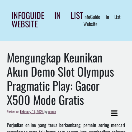
Skip
to
INFOGUIDE IN LIST
InfoGuide in List
content
WEBSITE
Website
Mengungkap Keunikan
Akun Demo Slot Olympus
Pragmatic Play: Gacor
X500 Mode Gratis
Posted on
February 11, 2024
by
admin
Perjudian online yang terus berkembang, pemain sering mencari