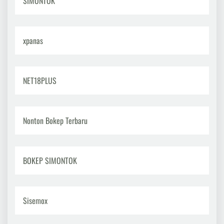
SIMONTOK
xpanas
NET18PLUS
Nonton Bokep Terbaru
BOKEP SIMONTOK
Sisemox