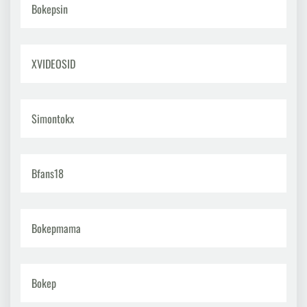
Bokepsin
XVIDEOSID
Simontokx
Bfans18
Bokepmama
Bokep