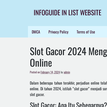
Skip
to
INFOGUIDE IN LIST WEBSITE
content
DMCA
Privacy Policy
Terms of Use
Slot Gacor 2024 Meng
Online
Posted on
February 14, 2024
by
admin
Dalam beberapa tahun terakhir, perjudian online tela
online. Di tahun 2024, istilah “slot gacor” menjadi s
slot gacor.
Slot Gacor: Apa Itu Sebenarnya