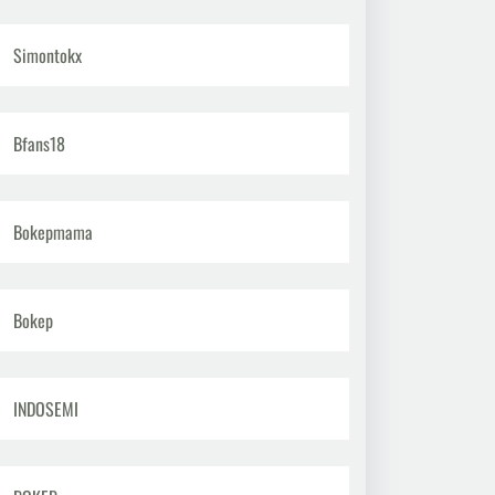
Simontokx
Bfans18
Bokepmama
Bokep
INDOSEMI