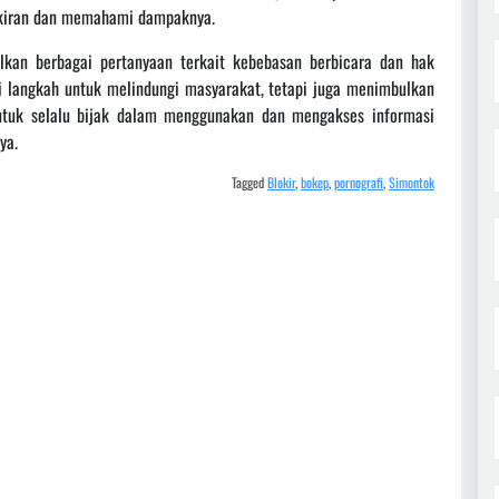
okiran dan memahami dampaknya.
an berbagai pertanyaan terkait kebebasan berbicara dan hak
i langkah untuk melindungi masyarakat, tetapi juga menimbulkan
untuk selalu bijak dalam menggunakan dan mengakses informasi
ya.
Tagged
Blokir
,
bokep
,
pornografi
,
Simontok