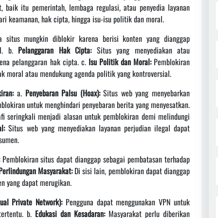
t, baik itu pemerintah, lembaga regulasi, atau penyedia layanan
ari keamanan, hak cipta, hingga isu-isu politik dan moral.
 situs mungkin diblokir karena berisi konten yang dianggap
al. b.
Pelanggaran Hak Cipta:
Situs yang menyediakan atau
rena pelanggaran hak cipta. c.
Isu Politik dan Moral:
Pemblokiran
ak moral atau mendukung agenda politik yang kontroversial.
iran:
a.
Penyebaran Palsu (Hoax):
Situs web yang menyebarkan
mblokiran untuk menghindari penyebaran berita yang menyesatkan.
fi seringkali menjadi alasan untuk pemblokiran demi melindungi
l:
Situs web yang menyediakan layanan perjudian ilegal dapat
nsumen.
Pemblokiran situs dapat dianggap sebagai pembatasan terhadap
Perlindungan Masyarakat:
Di sisi lain, pemblokiran dapat dianggap
en yang dapat merugikan.
al Private Network):
Pengguna dapat menggunakan VPN untuk
tertentu. b.
Edukasi dan Kesadaran:
Masyarakat perlu diberikan