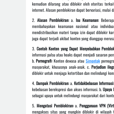
kemudian dilarang atau diblokir oleh otoritas terkai
internet. Alasan pemblokiran dapat bervariasi, mulai d
2.
Alasan Pemblokiran:
a.
Isu Keamanan:
Beberapa
membahayakan keamanan nasional atau individu
mendistribusikan materi tanpa izin dapat diblokir ka
juga dapat terjadi akibat konten yang dianggap merus
3.
Contoh Konten yang Dapat Menyebabkan Pemblok
informasi palsu atau hoaks dapat menjadi sasaran pe
b.
Pornografi:
Konten dewasa atau
Simontok
pornogra
masyarakat, khususnya anak-anak. c.
Perjudian ilega
diblokir untuk menjaga ketertiban dan melindungi ko
4.
Dampak Pemblokiran:
a.
Ketidakbebasan Informasi:
kebebasan berekspresi dan akses informasi. b.
Upaya 
sebagai upaya untuk melindungi masyarakat dari kont
5.
Mengatasi Pemblokiran:
a.
Penggunaan VPN (Virtu
mengakses situs yang mungkin diblokir di wilayah 