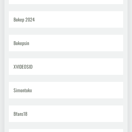
Bokep 2024
Bokepsin
XVIDEOSID
Simontokx
Bfans18