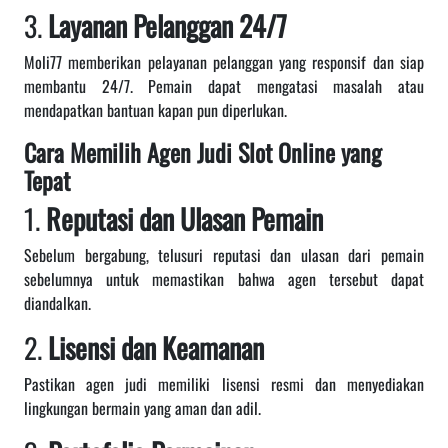
3.
Layanan Pelanggan 24/7
Moli77 memberikan pelayanan pelanggan yang responsif dan siap
membantu 24/7. Pemain dapat mengatasi masalah atau
mendapatkan bantuan kapan pun diperlukan.
Cara Memilih Agen Judi Slot Online yang
Tepat
1.
Reputasi dan Ulasan Pemain
Sebelum bergabung, telusuri reputasi dan ulasan dari pemain
sebelumnya untuk memastikan bahwa agen tersebut dapat
diandalkan.
2.
Lisensi dan Keamanan
Pastikan agen judi memiliki lisensi resmi dan menyediakan
lingkungan bermain yang aman dan adil.