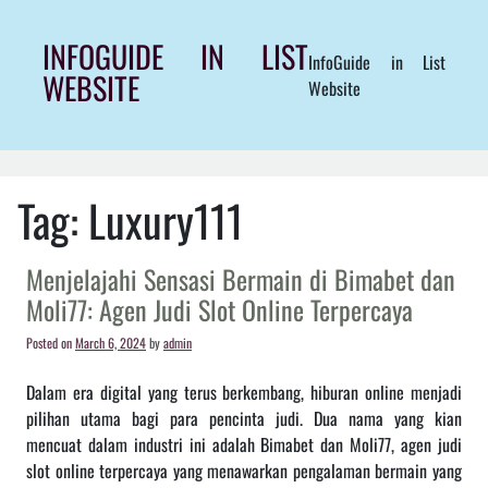
Skip
to
INFOGUIDE IN LIST
InfoGuide in List
content
WEBSITE
Website
Tag:
Luxury111
Menjelajahi Sensasi Bermain di Bimabet dan
Moli77: Agen Judi Slot Online Terpercaya
Posted on
March 6, 2024
by
admin
Dalam era digital yang terus berkembang, hiburan online menjadi
pilihan utama bagi para pencinta judi. Dua nama yang kian
mencuat dalam industri ini adalah Bimabet dan Moli77, agen judi
slot online terpercaya yang menawarkan pengalaman bermain yang