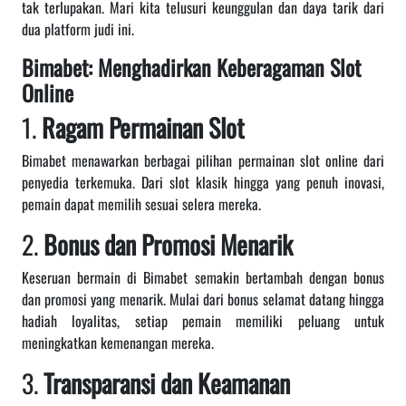
tak terlupakan. Mari kita telusuri keunggulan dan daya tarik dari
dua platform judi ini.
Bimabet: Menghadirkan Keberagaman Slot
Online
1.
Ragam Permainan Slot
Bimabet menawarkan berbagai pilihan permainan slot online dari
penyedia terkemuka. Dari slot klasik hingga yang penuh inovasi,
pemain dapat memilih sesuai selera mereka.
2.
Bonus dan Promosi Menarik
Keseruan bermain di Bimabet semakin bertambah dengan bonus
dan promosi yang menarik. Mulai dari bonus selamat datang hingga
hadiah loyalitas, setiap pemain memiliki peluang untuk
meningkatkan kemenangan mereka.
3.
Transparansi dan Keamanan