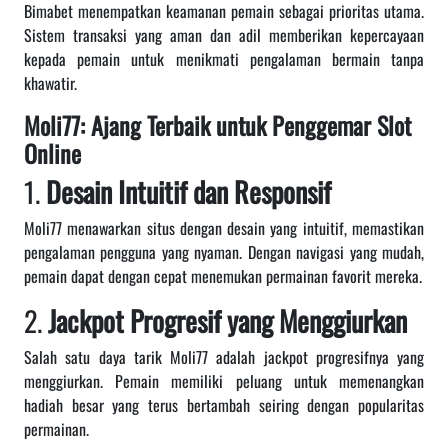
Bimabet menempatkan keamanan pemain sebagai prioritas utama.
Sistem transaksi yang aman dan adil memberikan kepercayaan
kepada pemain untuk menikmati pengalaman bermain tanpa
khawatir.
Moli77: Ajang Terbaik untuk Penggemar Slot
Online
1.
Desain Intuitif dan Responsif
Moli77 menawarkan situs dengan desain yang intuitif, memastikan
pengalaman pengguna yang nyaman. Dengan navigasi yang mudah,
pemain dapat dengan cepat menemukan permainan favorit mereka.
2.
Jackpot Progresif yang Menggiurkan
Salah satu daya tarik Moli77 adalah jackpot progresifnya yang
menggiurkan. Pemain memiliki peluang untuk memenangkan
hadiah besar yang terus bertambah seiring dengan popularitas
permainan.